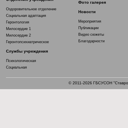
Фото галерея
Оздоровительное отделение
Новости
Социальная адаптация
Мероприятия
Геронтология
Публикации
Милосердие 1
Видео сюжеты
Милосердие 2
Благодарности
Геронтопсихиатрическое
Службы учреждения
Психологическая
Социальная
2011-2026 ГБСУСОН "Ставроп
©