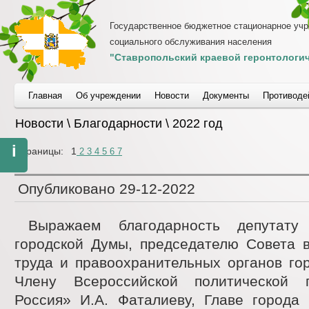
Государственное бюджетное стационарное уч
социального обслуживания населения
"Ставропольский краевой геронтологич
Главная
Об учреждении
Новости
Документы
Противоде
Новости \ Благодарности \ 2022 год
i
Страницы:
1
2
3
4
5
6
7
Опубликовано
29-12-2022
Выражаем благодарность депутату 
городской Думы, председателю Совета в
труда и правоохранительных органов го
Члену Всероссийской политической 
Россия» И.А. Фаталиеву, Главе города 