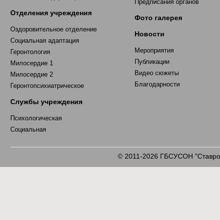
Предписания органов
Отделения учреждения
Фото галерея
Оздоровительное отделение
Новости
Социальная адаптация
Мероприятия
Геронтология
Публикации
Милосердие 1
Видео сюжеты
Милосердие 2
Благодарности
Геронтопсихиатрическое
Службы учреждения
Психологическая
Социальная
2011-2026 ГБСУСОН "Ставроп
©