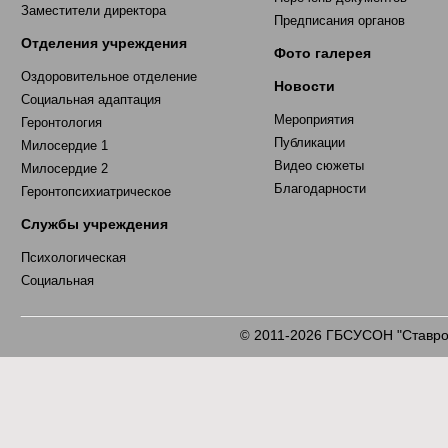
Заместители директора
Предписания органов
Отделения учреждения
Фото галерея
Оздоровительное отделение
Новости
Социальная адаптация
Мероприятия
Геронтология
Публикации
Милосердие 1
Видео сюжеты
Милосердие 2
Благодарности
Геронтопсихиатрическое
Службы учреждения
Психологическая
Социальная
2011-2026 ГБСУСОН "Ставроп
©