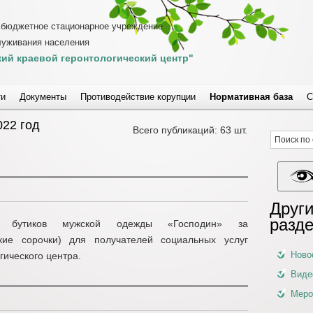
 бюджетное стационарное учреждение
луживания населения
ий краевой геронтологический центр"
ти
Документы
Противодействие корупции
Нормативная база
С
022 год
Всего публикаций: 63 шт.
Други
разд
и бутиков мужской одежды «Господин» за
кие сорочки) для получателей социальных услуг
Ново
гического центра.
Виде
Меро