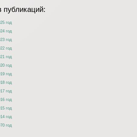
в публикаций:
025 год
024 год
023 год
022 год
021 год
020 год
019 год
018 год
017 год
016 год
015 год
014 год
970 год