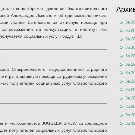
Архи
дителю волонтёрского движения благотворительного
ховой Александре Львовне и её единомышленникам:
нской Жанне Евгеньевне за активную помощь при
За 2
 сопровождении на консультацию в институт им.
За 2
получателя социальных услуг Гордуз Т.В.
За 2
За 2
За 2
За 2
цев Ставропольского государственного аграрного
За 2
ные игры и активную помощь сотрудникам учреждения
За 2
ных получателей социальных услуг Ставропольского
За 2
За 2
За 2
За 2
ков и иллюзионистов JUGGLER SHOW за зрелищное
За 1
для получателей социальных услуг Ставропольского