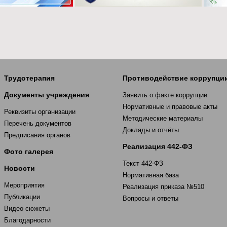
Трудотерапия
Противодействие коррупци
Документы учреждения
Заявить о факте коррупции
Нормативные и правовые акты
Реквизиты организации
Методические материалы
Перечень документов
Доклады и отчёты
Предписания органов
Реализация 442-ФЗ
Фото галерея
Текст 442-ФЗ
Новости
Нормативная база
Мероприятия
Реализация приказа №510
Публикации
Вопросы и ответы
Видео сюжеты
Благодарности