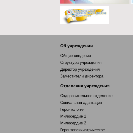
Об учреждении
Общие сведения
Структура учреждения
Директор учреждения
Заместители директора
Отделения учреждения
Оздоровительное отделение
Социальная адаптация
Геронтология
Милосердие 1
Милосердие 2
Геронтопсихиатрическое