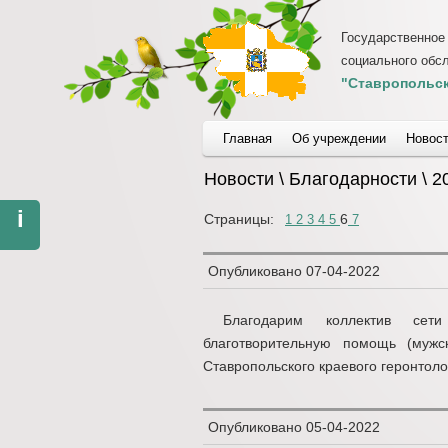
Государственное
социального обс
"Ставропольск
Главная
Об учреждении
Новос
Новости \ Благодарности \ 2
i
Страницы:
6
1
2
3
4
5
7
Опубликовано
07-04-2022
Благодарим коллектив сет
благотворительную помощь (мужс
Ставропольского краевого геронтоло
Опубликовано
05-04-2022