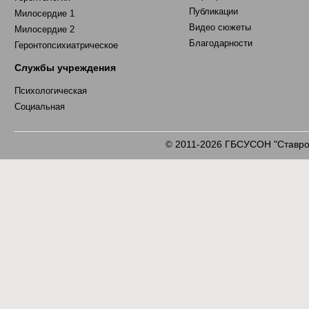
Публикации
Милосердие 1
Видео сюжеты
Милосердие 2
Благодарности
Геронтопсихиатрическое
Службы учреждения
Психологическая
Социальная
2011-2026 ГБСУСОН "Ставроп
©