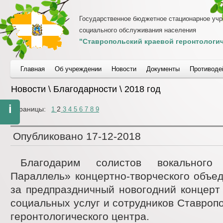
Государственное бюджетное стационарное уч
социального обслуживания населения
"Ставропольский краевой геронтологич
Главная
Об учреждении
Новости
Документы
Противоде
Новости \ Благодарности \ 2018 год
i
Страницы:
2
1
3
4
5
6
7
8
9
Опубликовано
17-12-2018
Благодарим солистов вокального
Параллель» концертно-творческого объе
за предпраздничный новогодний концерт
социальных услуг и сотрудников Ставропо
геронтологического центра.