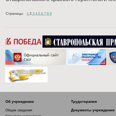
Страницы:
2
1
3
4
5
6
7
8
9
Об учреждении
Трудотерапия
Документы учреждения
Общие сведения