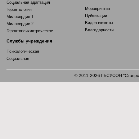
Социальная адаптация
Мероприятия
Геронтология
Публикации
Милосердие 1
Видео сюжеты
Милосердие 2
Благодарности
Геронтопсихиатрическое
Службы учреждения
Психологическая
Социальная
2011-2026 ГБСУСОН "Ставроп
©