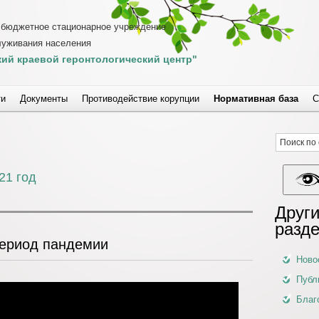
 бюджетное стационарное учреждение
луживания населения
ий краевой геронтологический центр"
ти
Документы
Противодействие корупции
Нормативная база
С
21 год
Други
разд
ериод пандемии
Ново
Публ
Благ