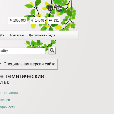
1055403
14348
131
ДУ
Контакты
Доступная среда
Специальная версия сайта
е тематические
елы:
стная лента
икации
одарности