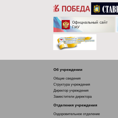
Об учреждении
Общие сведения
Структура учреждения
Директор учреждения
Заместители директора
Отделения учреждения
Оздоровительное отделение