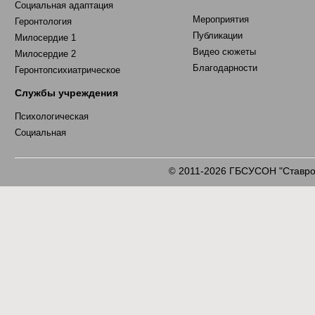
Социальная адаптация
Мероприятия
Геронтология
Публикации
Милосердие 1
Видео сюжеты
Милосердие 2
Благодарности
Геронтопсихиатрическое
Службы учреждения
Психологическая
Социальная
2011-2026 ГБСУСОН "Ставроп
©