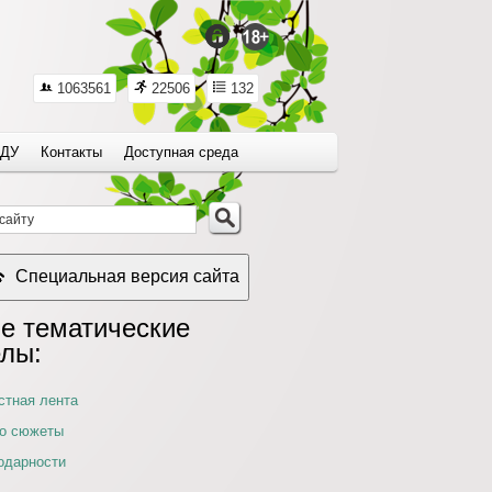
1063561
22506
132
ДУ
Контакты
Доступная среда
Специальная версия сайта
е тематические
елы:
стная лента
о сюжеты
одарности