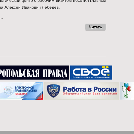
огический центр с рабочим визитом посетил главный
а Алексей Иванович Лебедев.
..
Читать