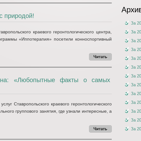
Архи
с природой!
За 2
авропольского краевого геронтологического центра,
За 2
рограммы «Иппотерапия» посетили конноспортивный
За 2
За 2
Читать
За 2
За 2
За 2
рина: «Любопытные факты о самых
За 2
За 2
За 2
услуг Ставропольского краевого геронтологического
льного группового занятия, где узнали интересные, а
За 2
За 2
Читать
За 2