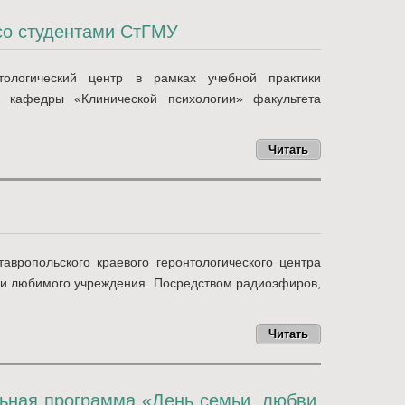
со студентами СтГМУ
нтологический центр в рамках учебной практики
 кафедры «Клинической психологии» факультета
Читать
авропольского краевого геронтологического центра
зни любимого учреждения. Посредством радиоэфиров,
Читать
ьная программа «День семьи, любви