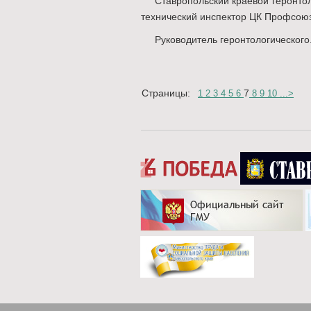
Ставропольский краевой геронтол
технический инспектор ЦК Профсоюз
Руководитель геронтологического.
Страницы:
7
1
2
3
4
5
6
8
9
10
...
>