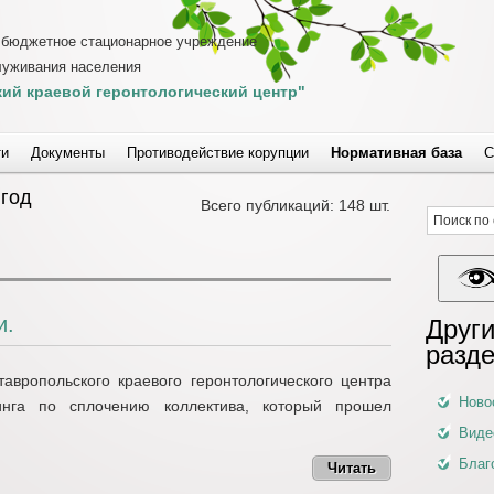
 бюджетное стационарное учреждение
луживания населения
ий краевой геронтологический центр"
ти
Документы
Противодействие корупции
Нормативная база
С
 год
Всего публикаций: 148 шт.
и.
Други
разд
авропольского краевого геронтологического центра
Ново
инга по сплочению коллектива, который прошел
Виде
Благ
Читать