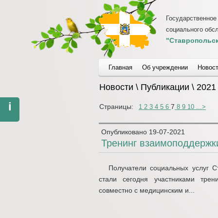
Государственное
социального обс
"Ставропольск
Главная
Об учреждении
Новос
Новости \ Публикации \ 2021
i
Страницы:
7
1
2
3
4
5
6
8
9
10
...
>
Опубликовано
19-07-2021
Тренинг взаимоподдержк
Получатели социальных услуг Ст
стали сегодня участниками трен
совместно с медицинским и...