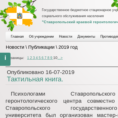
Государственное бюджетное стационарное уч
социального обслуживания населения
"Ставропольский краевой геронтологич
Главная
Об учреждении
Новости
Документы
Противоде
Новости \ Публикации \ 2019 год
i
Страницы:
10
1
2
3
4
5
6
7
8
9
...
>
Опубликовано
16-07-2019
Тактильная книга.
Психологами Ставропольско
геронтологического центра совместн
Ставропольского государственн
университета был организован мастер-