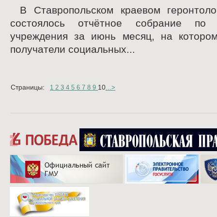
В Ставропольском краевом геронтоло
состоялось отчётное собрание по 
учреждения за июнь месяц, на котором
получатели социальных...
Страницы:
10
1
2
3
4
5
6
7
8
9
...
>