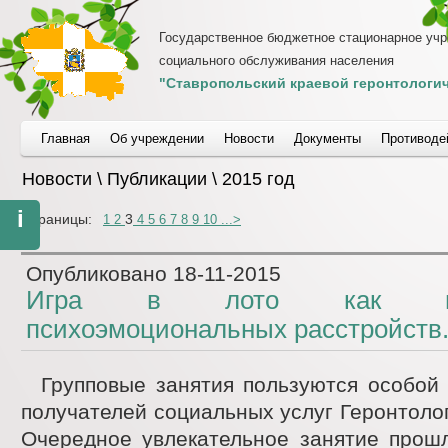
Государственное бюджетное стационарное уч
социального обслуживания населения
"Ставропольский краевой геронтологич
Главная
Об учреждении
Новости
Документы
Противоде
Новости \ Публикации \ 2015 год
i
Страницы:
3
1
2
4
5
6
7
8
9
10
...
>
Опубликовано
18-11-2015
Игра в лото как проф
психоэмоциональных расстройств
Групповые занятия пользуются особой
получателей социальных услуг Геронтолог
Очередное увлекательное занятие прош