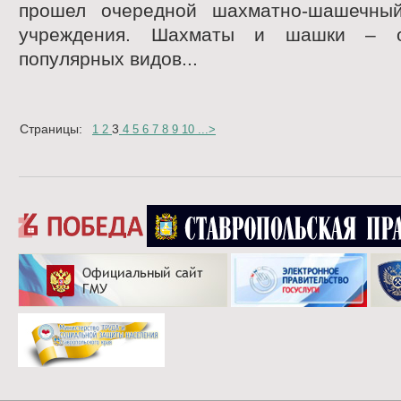
прошел очередной шахматно-шашечный
учреждения. Шахматы и шашки – 
популярных видов...
Страницы:
3
1
2
4
5
6
7
8
9
10
...
>