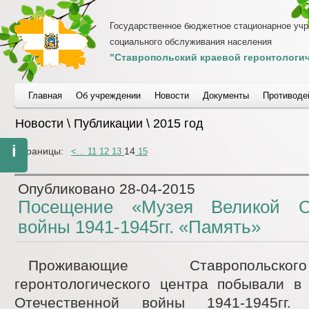
Государственное бюджетное стационарное уч
социального обслуживания населения
"Ставропольский краевой геронтологич
Главная
Об учреждении
Новости
Документы
Противоде
Новости \ Публикации \ 2015 год
i
Страницы:
14
<
...
11
12
13
15
Опубликовано
28-04-2015
Посещение «Музея Великой От
войны 1941-1945гг. «Память»
Проживающие Ставропольско
геронтологического центра побывали в
Отечественной войны 1941-1945гг.