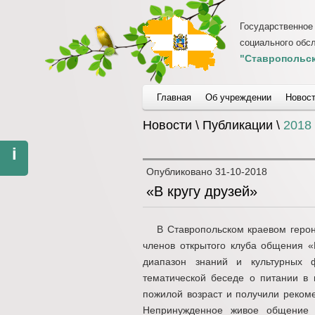
Государственное
социального обс
"Ставропольск
Главная
Об учреждении
Новос
Новости \ Публикации \
2018
i
Опубликовано
31-10-2018
«В кругу друзей»
В Ставропольском краевом герон
членов открытого клуба общения «
диапазон знаний и культурных 
тематической беседе о питании в 
пожилой возраст и получили реком
Непринужденное живое общение 