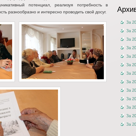
никативный потенциал, реализуя потребность в
Архи
ость разнообразно и интересно проводить свой досуг.
За 2
За 2
За 2
За 2
За 2
За 2
За 2
За 2
За 2
За 2
За 2
За 2
За 2