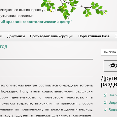
 бюджетное стационарное учреждение
луживания населения
ий краевой геронтологический центр"
ти
Документы
Противодействие корупции
Нормативная база
С
 год
Други
разд
тологическом центре состоялась очередная встреча
Надежда». Получатели социальных услуг, расширяя
Ново
форм деятельности, с интересом участвовали в
Виде
пожилом возрасте, выяснили что приносит с собой
ендации по правильному питанию в данный период.
Благ
в кругу друзей и единомышленников сплачивает