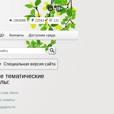
1063098
22043
132
ДУ
Контакты
Доступная среда
Специальная версия сайта
е тематические
елы:
стная лента
о сюжеты
одарности