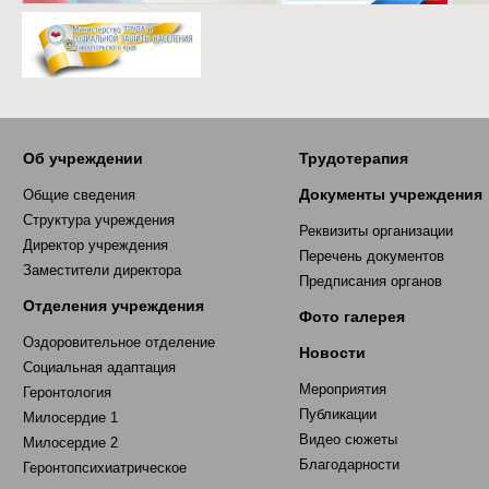
Об учреждении
Трудотерапия
Документы учреждения
Общие сведения
Структура учреждения
Реквизиты организации
Директор учреждения
Перечень документов
Заместители директора
Предписания органов
Отделения учреждения
Фото галерея
Оздоровительное отделение
Новости
Социальная адаптация
Мероприятия
Геронтология
Публикации
Милосердие 1
Видео сюжеты
Милосердие 2
Благодарности
Геронтопсихиатрическое