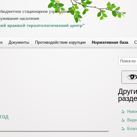
 бюджетное стационарное учреждение
луживания населения
ий краевой геронтологический центр"
ти
Документы
Противодействие корупции
Нормативная база
С
Други
разд
Ново
 год
Виде
Благ