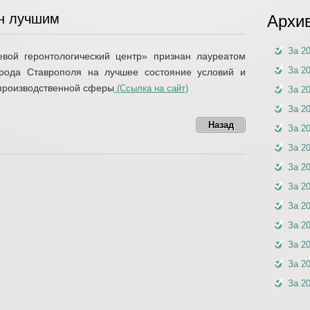
н лучшим
Архи
За 2
вой геронтологический центр» признан лауреатом
За 2
орода Ставрополя на лучшее состояние условий и
епроизводственной сферы
(Ссылка на сайт)
За 2
За 2
Назад
За 2
За 2
За 2
За 2
За 2
За 2
За 2
За 2
За 2