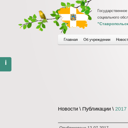
Государственное
социального обс
"Ставропольск
Главная
Об учреждении
Новос
i
Новости \ Публикации \
2017
Опубликовано
12-07-2017