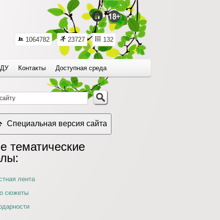
1064782
23727
132
ДУ
Контакты
Доступная среда
Специальная версия сайта
е тематические
елы:
стная лента
о сюжеты
одарности