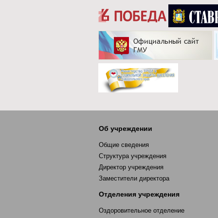
Об учреждении
Общие сведения
Структура учреждения
Директор учреждения
Заместители директора
Отделения учреждения
Оздоровительное отделение