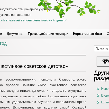
 бюджетное стационарное учреждение
луживания населения
ий краевой геронтологический центр"
ти
Документы
Противодействие корупции
Нормативная база
С
 год
частливое советское детство»
Други
разд
 воспоминаниями», психологи Ставропольского
тра провели занятие «Мое счастливое советское
Ново
илые люди и инвалиды смогли ненадолго окунуться в
Виде
ства, школы и первой любви. Получатели социально-
громным удовольствием слушали и вспоминали яркие
Благ
енем. Вспоминали, как когда-то самой большой