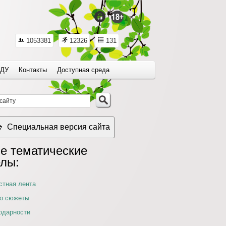
1053381
12326
131
ДУ
Контакты
Доступная среда
Специальная версия сайта
е тематические
елы:
стная лента
о сюжеты
одарности