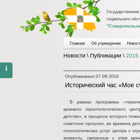
Государственное
социального обс
"Ставропольск
Главная
Об учреждении
Новос
Новости \ Публикации \
2016
i
Опубликовано
07-09-2016
Исторический час «Мое с
В рамках программы «терапии
краевого геронтологического цен
детство», в процессе которого пож
советское прошлое, во времена дет
психологических услуг центра с о
моменты, связанные с этим врем