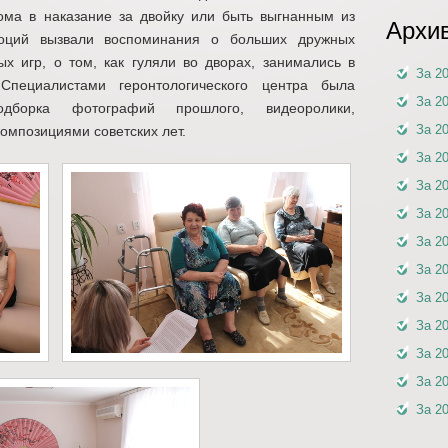
ома в наказание за двойку или быть выгнанным из
Архи
моций вызвали воспоминания о больших дружных
х игр, о том, как гуляли во дворах, занимались в
За 2
Специалистами геронтологического центра была
За 2
одборка фотографий прошлого, видеоролики,
За 2
мпозициями советских лет.
За 2
За 2
За 2
За 2
За 2
За 2
За 2
За 2
За 2
За 2