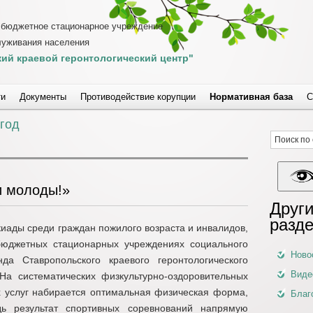
 бюджетное стационарное учреждение
луживания населения
ий краевой геронтологический центр"
ти
Документы
Противодействие корупции
Нормативная база
С
 год
и молоды!»
Други
разд
иады среди граждан пожилого возраста и инвалидов,
юджетных стационарных учреждениях социального
Ново
а Ставропольского краевого геронтологического
Виде
 На систематических физкультурно-оздоровительных
х услуг набирается оптимальная физическая форма,
Благ
ь результат спортивных соревнований напрямую