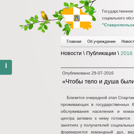
Государственное
социального обс
"Ставропольск
Главная
Об учреждении
Новос
Новости \ Публикации \
2016
i
Опубликовано
29-07-2016
«Чтобы тело и душа был
Близится очередной этап Спартак
проживающих в государственных б
обслуживания населения и команд
центра активно к нему готовится.
занятиях у получателей социальны
формируется командный дух, вед