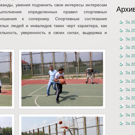
оманды, умения подчинить свои интересы интересам
Архи
 выполнения определенных правил спортивных
тношения к сопернику. Спортивные состязания
За 2
лых людей и инвалидов таких черт характера, как
За 2
ельность, уверенность в своих силах, выдержка и
За 2
За 2
За 2
За 2
За 2
За 2
За 2
За 2
За 2
За 2
За 2