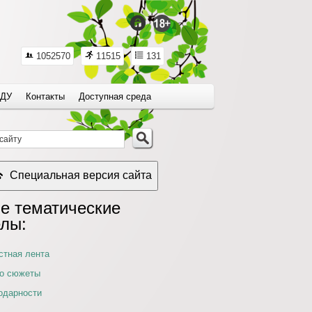
1052570
11515
131
ДУ
Контакты
Доступная среда
Специальная версия сайта
е тематические
елы:
стная лента
о сюжеты
одарности