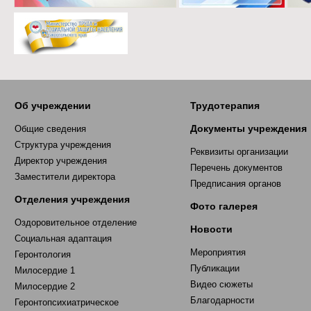
Об учреждении
Трудотерапия
Документы учреждения
Общие сведения
Структура учреждения
Реквизиты организации
Директор учреждения
Перечень документов
Заместители директора
Предписания органов
Отделения учреждения
Фото галерея
Оздоровительное отделение
Новости
Социальная адаптация
Мероприятия
Геронтология
Публикации
Милосердие 1
Видео сюжеты
Милосердие 2
Благодарности
Геронтопсихиатрическое