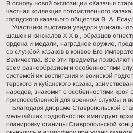
В основу новой экспозиции «Казачья стар
частная коллекция потомственного казака
городского казачьего общества В. А. Есау
Участники выставки увидели уникально
шашек и кинжалов XIX в., образцов огнес
ордена и медали, наградное оружие, пре
со службой казаков в конвое Его Императ
Величества. Все эти предметы позволяют 
всем разнообразием и особенностями слу
системой их воспитания и воинской подго
терского и кубанского казака, заимствован
народов, знакомит с особенностями кроя 
приспособленной для военной службы и в
Благодаря диораме Ставропольской стан
мельчайших подробностях имитирует архи
планировку станицы Ставропольской конца
окунулись в атмосферу при жизни казаков