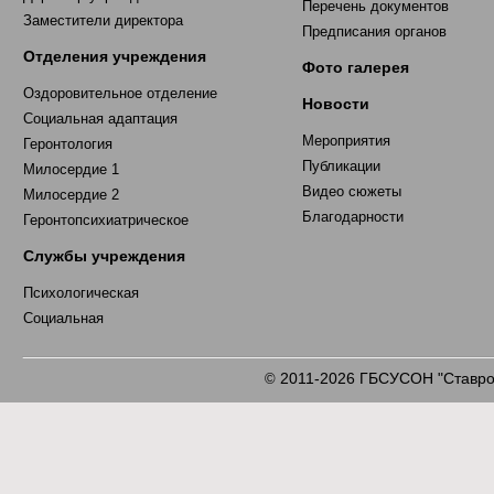
Перечень документов
Заместители директора
Предписания органов
Отделения учреждения
Фото галерея
Оздоровительное отделение
Новости
Социальная адаптация
Мероприятия
Геронтология
Публикации
Милосердие 1
Видео сюжеты
Милосердие 2
Благодарности
Геронтопсихиатрическое
Службы учреждения
Психологическая
Социальная
2011-2026 ГБСУСОН "Ставроп
©