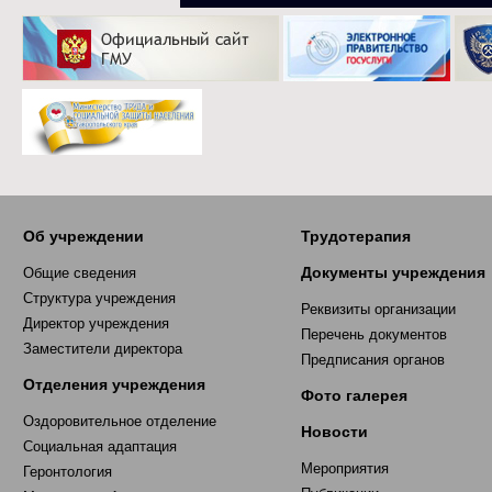
Об учреждении
Трудотерапия
Документы учреждения
Общие сведения
Структура учреждения
Реквизиты организации
Директор учреждения
Перечень документов
Заместители директора
Предписания органов
Отделения учреждения
Фото галерея
Оздоровительное отделение
Новости
Социальная адаптация
Мероприятия
Геронтология