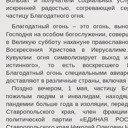
Больбат и получатели социальных усл
искренней радостью, согревающей се
частицу Благодатного огня.
Благодатный огонь – это огонь, вын
Господня на особом богослужении, сове
в Великую субботу накануне православн
Воскресения Христова в Иерусалиме
Кувуклии огня символизирует выход 
истинного», то есть воскресшего 
Благодатный огонь специальными авиар
доставляют в различные страны, включая
Поздно вечером, 1 мая, частицу Бл
пожилым людям и инвалидам, находя
пандемии больше года в изоляции, пере
Ставропольского края, член фракции
политической партии «ЕДИНАЯ Р
Ставропольского края Николай Олегович 