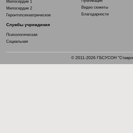
Публикации
Милосердие 1
Видео сюжеты
Милосердие 2
Благодарности
Геронтопсихиатрическое
Службы учреждения
Психологическая
Социальная
2011-2026 ГБСУСОН "Ставроп
©