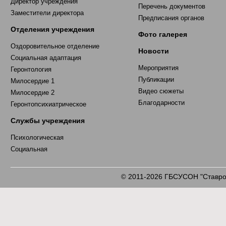
Директор учреждения
Перечень документов
Заместители директора
Предписания органов
Отделения учреждения
Фото галерея
Оздоровительное отделение
Новости
Социальная адаптация
Мероприятия
Геронтология
Публикации
Милосердие 1
Видео сюжеты
Милосердие 2
Благодарности
Геронтопсихиатрическое
Службы учреждения
Психологическая
Социальная
2011-2026 ГБСУСОН "Ставроп
©