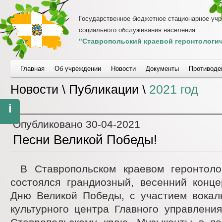
Государственное бюджетное стационарное уч
социального обслуживания населения
"Ставропольский краевой геронтологич
Главная
Об учреждении
Новости
Документы
Противоде
Новости \ Публикации \
2021 год
i
Опубликовано
30-04-2021
Песни Великой Победы!
В Ставропольском краевом геронтоло
состоялся грандиозный, весенний конце
Дню Великой Победы, с участием вокаль
культурного центра Главного управлени