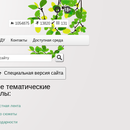
1054875
13820
131
ДУ
Контакты
Доступная среда
Специальная версия сайта
е тематические
елы:
стная лента
о сюжеты
одарности