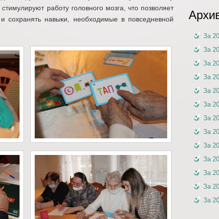
стимулируют работу головного мозга, что позволяет
Архи
 и сохранять навыки, необходимые в повседневной
За 2
За 2
За 2
За 2
За 2
За 2
За 2
За 2
За 2
За 2
За 2
За 2
За 2