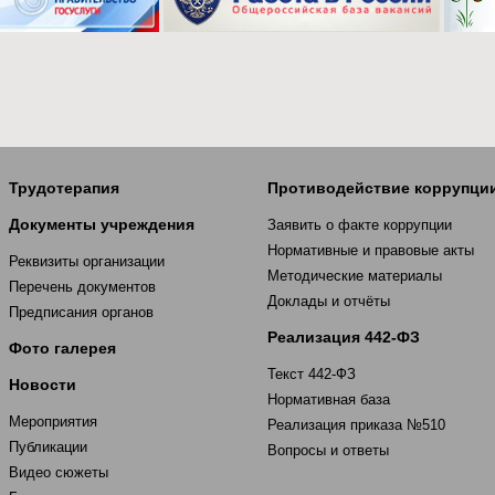
Трудотерапия
Противодействие коррупци
Документы учреждения
Заявить о факте коррупции
Нормативные и правовые акты
Реквизиты организации
Методические материалы
Перечень документов
Доклады и отчёты
Предписания органов
Реализация 442-ФЗ
Фото галерея
Текст 442-ФЗ
Новости
Нормативная база
Мероприятия
Реализация приказа №510
Публикации
Вопросы и ответы
Видео сюжеты