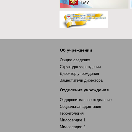
Об учреждении
Общие сведения
Структура учреждения
Директор учреждения
Заместители директора
Отделения учреждения
Оздоровительное отделение
Социальная адаптация
Геронтология
Милосердие 1
Милосердие 2