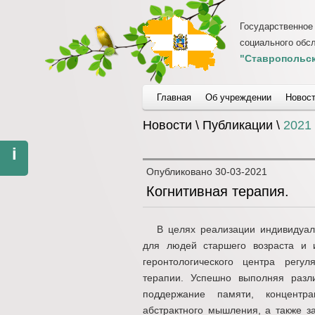
Государственное
социального обс
"Ставропольск
Главная
Об учреждении
Новос
Новости \ Публикации \
2021
i
Опубликовано
30-03-2021
Когнитивная терапия.
В целях реализации индивидуал
для людей старшего возраста и и
геронтологического центра регул
терапии. Успешно выполняя разл
поддержание памяти, концентра
абстрактного мышления, а также з