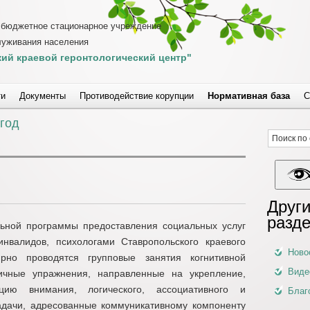
 бюджетное стационарное учреждение
луживания населения
ий краевой геронтологический центр"
ти
Документы
Противодействие корупции
Нормативная база
С
 год
Други
разд
ьной программы предоставления социальных услуг
нвалидов, психологами Ставропольского краевого
Ново
ярно проводятся групповые занятия когнитивной
Виде
ичные упражнения, направленные на укрепление,
цию внимания, логического, ассоциативного и
Благ
адачи, адресованные коммуникативному компоненту