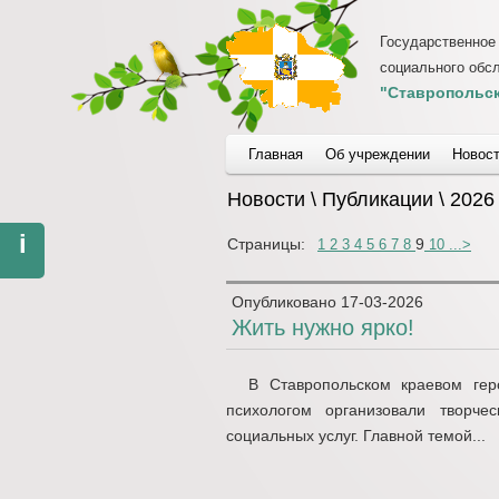
Государственное
социального обс
"Ставропольск
Главная
Об учреждении
Новос
Новости \ Публикации \ 2026
i
Страницы:
9
1
2
3
4
5
6
7
8
10
...
>
Опубликовано
17-03-2026
Жить нужно ярко!
В Ставропольском краевом геро
психологом организовали творче
социальных услуг. Главной темой...