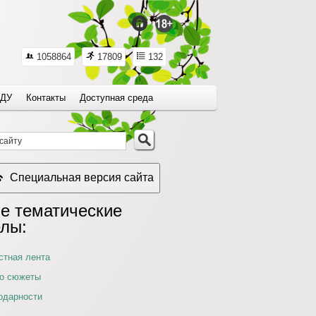
1058864
17809
132
ДУ
Контакты
Доступная среда
Специальная версия сайта
е тематические
елы:
стная лента
о сюжеты
одарности