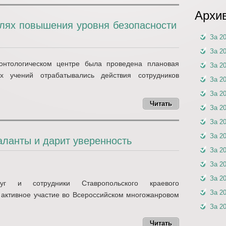
Архи
елях повышения уровня безопасности
За 2
За 2
онтологическом центре была проведена плановая
За 2
х учений отрабатывались действия сотрудников
За 2
За 2
Читать
За 2
За 2
За 2
аланты и дарит уверенность
За 2
За 2
За 2
уг и сотрудники Ставропольского краевого
За 2
 активное участие во Всероссийском многожанровом
За 2
Читать