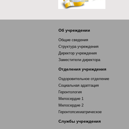
Об учреждении
Общие сведения
Структура учреждения
Директор учреждения
Заместители директора
Отделения учреждения
Оздоровительное отделение
Социальная адаптация
Геронтология
Милосердие 1
Милосердие 2
Геронтопсихиатрическое
Службы учреждения