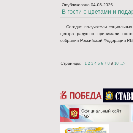
Опубликовано
04-03-2026
В гости с цветами и пода
Сегодня получатели социальных 
центра радушно принимали госте
собрания Российской Федерации Р.В.
Страницы:
9
1
2
3
4
5
6
7
8
10
...
>