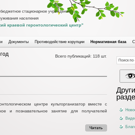
 бюджетное стационарное учреждение
луживания населения
ий краевой геронтологический центр"
ти
Документы
Противодействие корупции
Нормативная база
С
 год
Всего публикаций: 118 шт.
Други
разд
нтологическом центре культорганизатор вместе с
Ново
ское и познавательное занятие для получателей
Виде
Благ
Читать