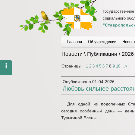
Государственное
социального обс
"Ставропольск
Главная
Об учреждении
Новос
Новости \ Публикации \ 2026
i
Страницы:
8
1
2
3
4
5
6
7
9
10
...
>
Опубликовано
01-04-2026
Любовь сильнее расстоя
Для одной из подопечных Став
сегодня особенный день — день
Турыгиной Елены...