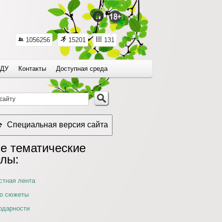
1056256
15201
131
ДУ
Контакты
Доступная среда
Специальная версия сайта
е тематические
елы:
стная лента
о сюжеты
одарности