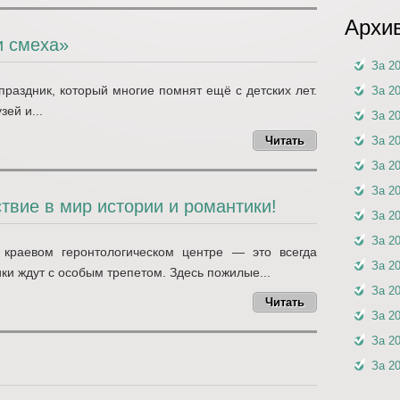
Архи
и смеха»
За 2
раздник, который многие помнят ещё с детских лет.
За 2
зей и...
За 2
Читать
За 2
За 2
За 2
вие в мир истории и романтики!
За 2
За 2
 краевом геронтологическом центре — это всегда
За 2
ки ждут с особым трепетом. Здесь пожилые...
За 2
Читать
За 2
За 2
За 2