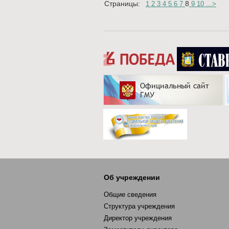
Страницы:
8
1
2
3
4
5
6
7
9
10
...
>
Об учреждении
Общие сведения
Структура учреждения
Директор учреждения