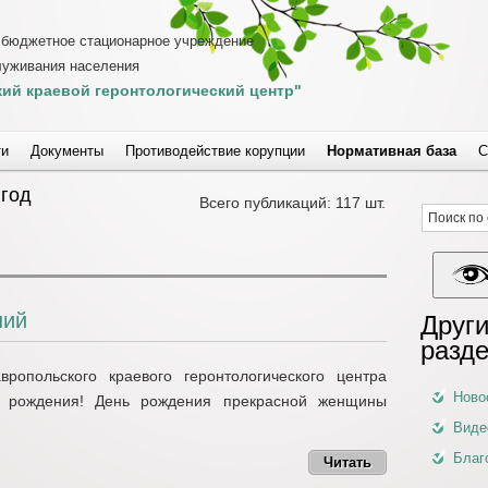
 бюджетное стационарное учреждение
луживания населения
ий краевой геронтологический центр"
ти
Документы
Противодействие корупции
Нормативная база
С
 год
Всего публикаций: 117 шт.
ний
Други
разд
ропольского краевого геронтологического центра
Ново
 рождения! День рождения прекрасной женщины
Виде
Благ
Читать