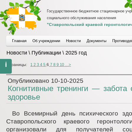
Государственное бюджетное стационарное уч
социального обслуживания населения
"Ставропольский краевой геронтологич
Главная
Об учреждении
Новости
Документы
Противоде
Новости \ Публикации \ 2025 год
i
Страницы:
6
1
2
3
4
5
7
8
9
10
...
>
Опубликовано
10-10-2025
Когнитивные тренинги — забота 
здоровье
Во Всемирный день психического здо
Ставропольского краевого геронтолог
организовали для получателей соц