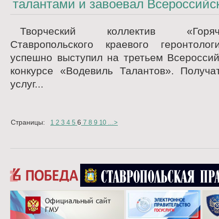
талантами и завоевал Всероссийс
Творческий коллектив «Гор
Ставропольского краевого геронтолог
успешно выступил на третьем Всероссий
конкурсе «Водевиль Талантов». Получа
услуг...
Страницы:
6
1
2
3
4
5
7
8
9
10
...
>