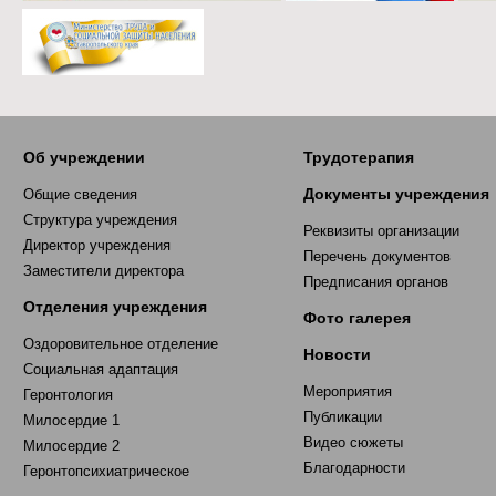
Об учреждении
Трудотерапия
Документы учреждения
Общие сведения
Структура учреждения
Реквизиты организации
Директор учреждения
Перечень документов
Заместители директора
Предписания органов
Отделения учреждения
Фото галерея
Оздоровительное отделение
Новости
Социальная адаптация
Мероприятия
Геронтология
Публикации
Милосердие 1
Видео сюжеты
Милосердие 2
Благодарности
Геронтопсихиатрическое