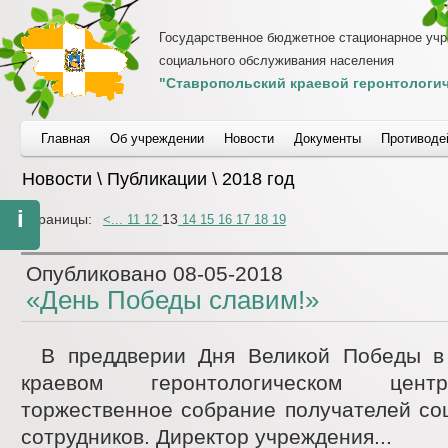
Государственное бюджетное стационарное уч
социального обслуживания населения
"Ставропольский краевой геронтологич
Главная
Об учреждении
Новости
Документы
Противоде
Новости \ Публикации \ 2018 год
i
Страницы:
13
<
...
11
12
14
15
16
17
18
19
Опубликовано
08-05-2018
«День Победы славим!»
В преддверии Дня Великой Победы в
краевом геронтологическом цент
торжественное собрание получателей со
сотрудников. Директор учреждения...